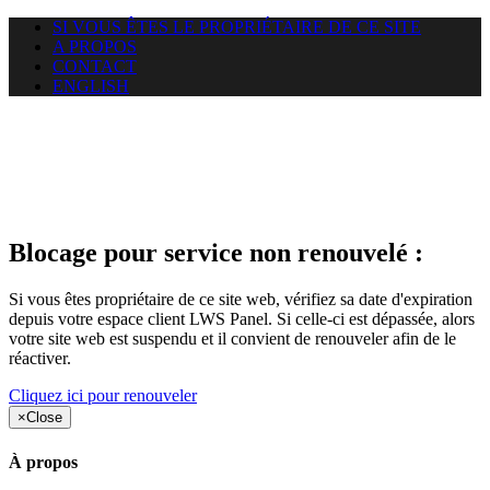
SI VOUS ÊTES LE PROPRIÉTAIRE DE CE SITE
A PROPOS
CONTACT
ENGLISH
Le site web duoscom.com
auquel vous essayez d’accéder
est suspendu
Blocage pour service non renouvelé :
Si vous êtes propriétaire de ce site web, vérifiez sa date d'expiration
depuis votre espace client LWS Panel. Si celle-ci est dépassée, alors
votre site web est suspendu et il convient de renouveler afin de le
réactiver.
Cliquez ici pour renouveler
×
Close
À propos