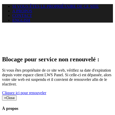
SI VOUS ÊTES LE PROPRIÉTAIRE DE CE SITE
A PROPOS
CONTACT
ENGLISH
Le site web duoscom.com
auquel vous essayez d’accéder
est suspendu
Blocage pour service non renouvelé :
Si vous êtes propriétaire de ce site web, vérifiez sa date d'expiration
depuis votre espace client LWS Panel. Si celle-ci est dépassée, alors
votre site web est suspendu et il convient de renouveler afin de le
réactiver.
Cliquez ici pour renouveler
×
Close
À propos