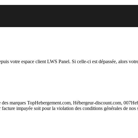
 vous essayez d’accéder est susp
depuis votre espace client LWS Panel. Si celle-ci est dépassée, alors votre
taire des marques TopHebergement.com, Hébergeur-discount.com, 007H
ur facture impayée soit pour la violation des conditions générales de nos 