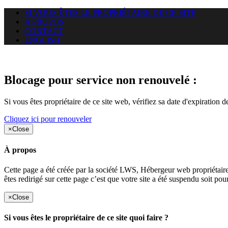
SI VOUS ÊTES LE PROPRIÉTAIRE DE CE SITE
A PROPOS
CONTACT
ENGLISH
Le site web duoscom.com auquel
Blocage pour service non renouvelé :
Si vous êtes propriétaire de ce site web, vérifiez sa date d'expiration 
Cliquez ici pour renouveler
×
Close
À propos
Cette page a été créée par la société LWS, Hébergeur web proprié
êtes redirigé sur cette page c’est que votre site a été suspendu soit po
×
Close
Si vous êtes le propriétaire de ce site quoi faire ?