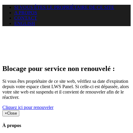
SI VOUS ÊTES LE PROPRIÉTAIRE DE CE SITE
A PROPOS
CONTACT
ENGLISH
Le site web duoscom.com
auquel vous essayez d’accéder
est suspendu
Blocage pour service non renouvelé :
Si vous êtes propriétaire de ce site web, vérifiez sa date d'expiration
depuis votre espace client LWS Panel. Si celle-ci est dépassée, alors
votre site web est suspendu et il convient de renouveler afin de le
réactiver.
Cliquez ici pour renouveler
×
Close
À propos