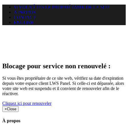
SI VOUS ÊTES LE PROPRIÉTAIRE DE CE SITE
A PROPOS
CONTACT
ENGLISH
Le site web duoscom.com
auquel vous essayez d’accéder
est suspendu
Blocage pour service non renouvelé :
Si vous êtes propriétaire de ce site web, vérifiez sa date d'expiration
depuis votre espace client LWS Panel. Si celle-ci est dépassée, alors
votre site web est suspendu et il convient de renouveler afin de le
réactiver.
Cliquez ici pour renouveler
×
Close
À propos