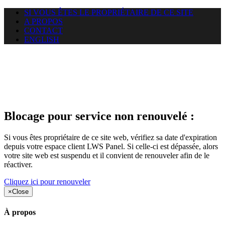
SI VOUS ÊTES LE PROPRIÉTAIRE DE CE SITE
A PROPOS
CONTACT
ENGLISH
Le site web duoscom.com
auquel vous essayez d’accéder
est suspendu
Blocage pour service non renouvelé :
Si vous êtes propriétaire de ce site web, vérifiez sa date d'expiration
depuis votre espace client LWS Panel. Si celle-ci est dépassée, alors
votre site web est suspendu et il convient de renouveler afin de le
réactiver.
Cliquez ici pour renouveler
×
Close
À propos