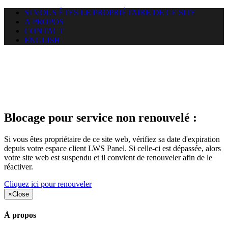
SI VOUS ÊTES LE PROPRIÉTAIRE DE CE SITE
A PROPOS
CONTACT
ENGLISH
Le site web duoscom.com
auquel vous essayez d’accéder
est suspendu
Blocage pour service non renouvelé :
Si vous êtes propriétaire de ce site web, vérifiez sa date d'expiration
depuis votre espace client LWS Panel. Si celle-ci est dépassée, alors
votre site web est suspendu et il convient de renouveler afin de le
réactiver.
Cliquez ici pour renouveler
×
Close
À propos