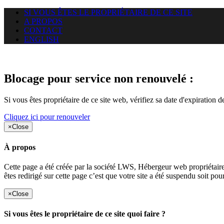
SI VOUS ÊTES LE PROPRIÉTAIRE DE CE SITE
A PROPOS
CONTACT
ENGLISH
Le site web duoscom.com auquel
Blocage pour service non renouvelé :
Si vous êtes propriétaire de ce site web, vérifiez sa date d'expiration 
Cliquez ici pour renouveler
×
Close
À propos
Cette page a été créée par la société LWS, Hébergeur web proprié
êtes redirigé sur cette page c’est que votre site a été suspendu soit po
×
Close
Si vous êtes le propriétaire de ce site quoi faire ?