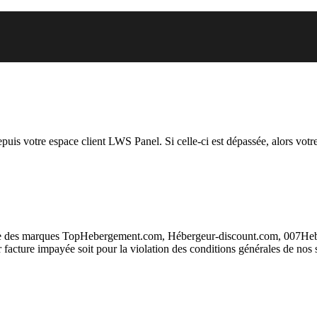
 vous essayez d’accéder est susp
depuis votre espace client LWS Panel. Si celle-ci est dépassée, alors votre
taire des marques TopHebergement.com, Hébergeur-discount.com, 007H
ur facture impayée soit pour la violation des conditions générales de nos 