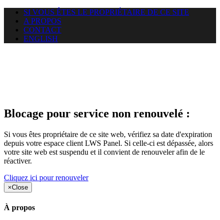
SI VOUS ÊTES LE PROPRIÉTAIRE DE CE SITE
A PROPOS
CONTACT
ENGLISH
Le site web duoscom.com
auquel vous essayez d’accéder
est suspendu
Blocage pour service non renouvelé :
Si vous êtes propriétaire de ce site web, vérifiez sa date d'expiration
depuis votre espace client LWS Panel. Si celle-ci est dépassée, alors
votre site web est suspendu et il convient de renouveler afin de le
réactiver.
Cliquez ici pour renouveler
×
Close
À propos