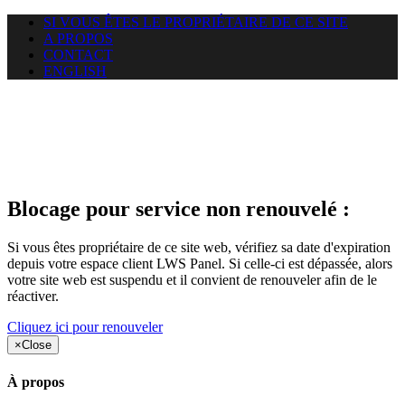
SI VOUS ÊTES LE PROPRIÉTAIRE DE CE SITE
A PROPOS
CONTACT
ENGLISH
Le site web duoscom.com
auquel vous essayez d’accéder
est suspendu
Blocage pour service non renouvelé :
Si vous êtes propriétaire de ce site web, vérifiez sa date d'expiration
depuis votre espace client LWS Panel. Si celle-ci est dépassée, alors
votre site web est suspendu et il convient de renouveler afin de le
réactiver.
Cliquez ici pour renouveler
×
Close
À propos