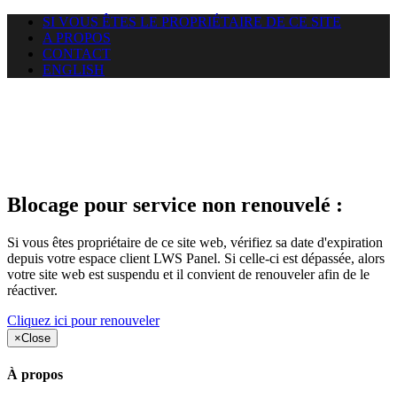
SI VOUS ÊTES LE PROPRIÉTAIRE DE CE SITE
A PROPOS
CONTACT
ENGLISH
Le site web duoscom.com
auquel vous essayez d’accéder
est suspendu
Blocage pour service non renouvelé :
Si vous êtes propriétaire de ce site web, vérifiez sa date d'expiration
depuis votre espace client LWS Panel. Si celle-ci est dépassée, alors
votre site web est suspendu et il convient de renouveler afin de le
réactiver.
Cliquez ici pour renouveler
×
Close
À propos