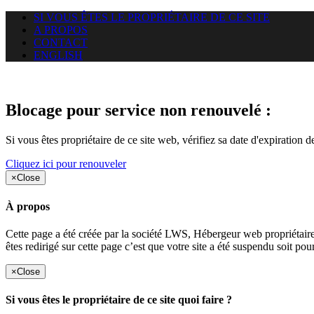
SI VOUS ÊTES LE PROPRIÉTAIRE DE CE SITE
A PROPOS
CONTACT
ENGLISH
Le site web duoscom.com auquel
Blocage pour service non renouvelé :
Si vous êtes propriétaire de ce site web, vérifiez sa date d'expiration 
Cliquez ici pour renouveler
×
Close
À propos
Cette page a été créée par la société LWS, Hébergeur web proprié
êtes redirigé sur cette page c’est que votre site a été suspendu soit po
×
Close
Si vous êtes le propriétaire de ce site quoi faire ?