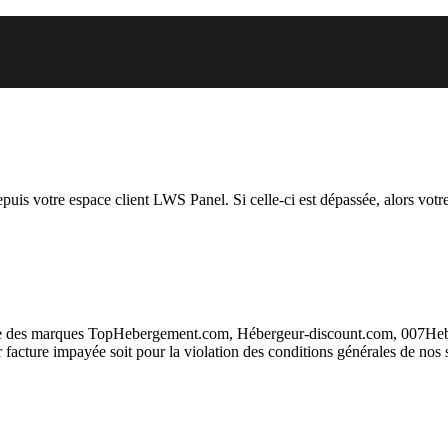
 vous essayez d’accéder est susp
depuis votre espace client LWS Panel. Si celle-ci est dépassée, alors votre
taire des marques TopHebergement.com, Hébergeur-discount.com, 007H
ur facture impayée soit pour la violation des conditions générales de nos 