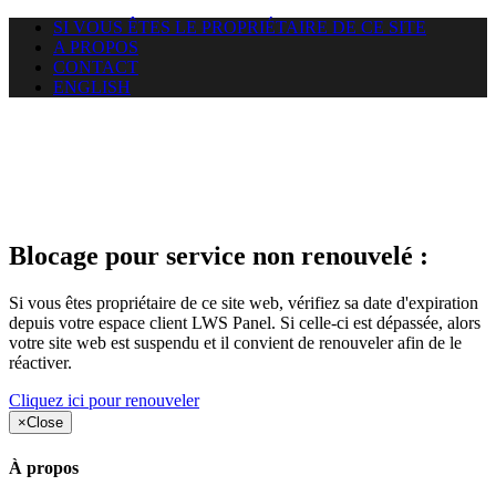
SI VOUS ÊTES LE PROPRIÉTAIRE DE CE SITE
A PROPOS
CONTACT
ENGLISH
Le site web duoscom.com
auquel vous essayez d’accéder
est suspendu
Blocage pour service non renouvelé :
Si vous êtes propriétaire de ce site web, vérifiez sa date d'expiration
depuis votre espace client LWS Panel. Si celle-ci est dépassée, alors
votre site web est suspendu et il convient de renouveler afin de le
réactiver.
Cliquez ici pour renouveler
×
Close
À propos