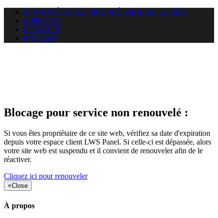
SI VOUS ÊTES LE PROPRIÉTAIRE DE CE SITE
A PROPOS
CONTACT
ENGLISH
Le site web duoscom.com
auquel vous essayez d’accéder
est suspendu
Blocage pour service non renouvelé :
Si vous êtes propriétaire de ce site web, vérifiez sa date d'expiration
depuis votre espace client LWS Panel. Si celle-ci est dépassée, alors
votre site web est suspendu et il convient de renouveler afin de le
réactiver.
Cliquez ici pour renouveler
×
Close
À propos