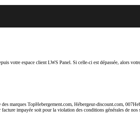
 vous essayez d’accéder est susp
depuis votre espace client LWS Panel. Si celle-ci est dépassée, alors votre
taire des marques TopHebergement.com, Hébergeur-discount.com, 007H
ur facture impayée soit pour la violation des conditions générales de nos 