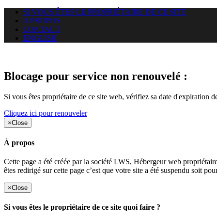
SI VOUS ÊTES LE PROPRIÉTAIRE DE CE SITE
A PROPOS
CONTACT
ENGLISH
Le site web duoscom.com auquel
Blocage pour service non renouvelé :
Si vous êtes propriétaire de ce site web, vérifiez sa date d'expiration 
Cliquez ici pour renouveler
×
Close
À propos
Cette page a été créée par la société LWS, Hébergeur web proprié
êtes redirigé sur cette page c’est que votre site a été suspendu soit po
×
Close
Si vous êtes le propriétaire de ce site quoi faire ?