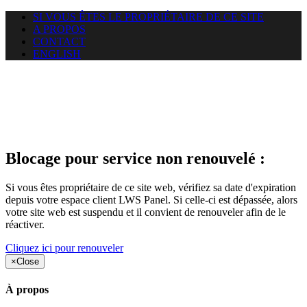
SI VOUS ÊTES LE PROPRIÉTAIRE DE CE SITE
A PROPOS
CONTACT
ENGLISH
Le site web duoscom.com
auquel vous essayez d’accéder
est suspendu
Blocage pour service non renouvelé :
Si vous êtes propriétaire de ce site web, vérifiez sa date d'expiration
depuis votre espace client LWS Panel. Si celle-ci est dépassée, alors
votre site web est suspendu et il convient de renouveler afin de le
réactiver.
Cliquez ici pour renouveler
×
Close
À propos