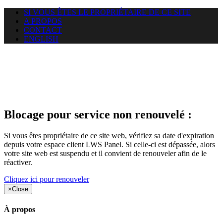
SI VOUS ÊTES LE PROPRIÉTAIRE DE CE SITE
A PROPOS
CONTACT
ENGLISH
Le site web duoscom.com
auquel vous essayez d’accéder
est suspendu
Blocage pour service non renouvelé :
Si vous êtes propriétaire de ce site web, vérifiez sa date d'expiration
depuis votre espace client LWS Panel. Si celle-ci est dépassée, alors
votre site web est suspendu et il convient de renouveler afin de le
réactiver.
Cliquez ici pour renouveler
×
Close
À propos