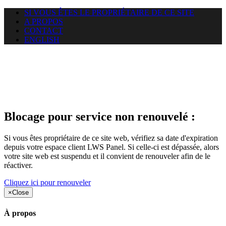
SI VOUS ÊTES LE PROPRIÉTAIRE DE CE SITE
A PROPOS
CONTACT
ENGLISH
Le site web duoscom.com
auquel vous essayez d’accéder
est suspendu
Blocage pour service non renouvelé :
Si vous êtes propriétaire de ce site web, vérifiez sa date d'expiration
depuis votre espace client LWS Panel. Si celle-ci est dépassée, alors
votre site web est suspendu et il convient de renouveler afin de le
réactiver.
Cliquez ici pour renouveler
×
Close
À propos