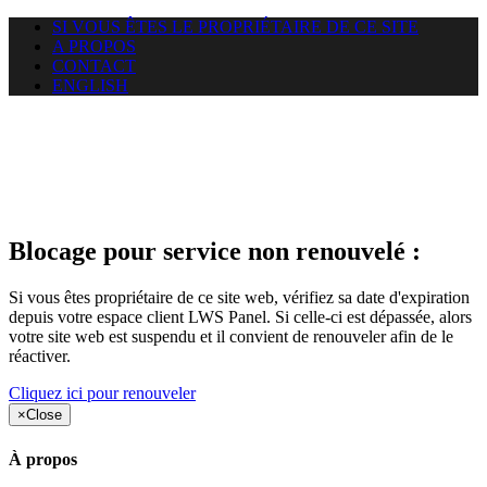
SI VOUS ÊTES LE PROPRIÉTAIRE DE CE SITE
A PROPOS
CONTACT
ENGLISH
Le site web duoscom.com
auquel vous essayez d’accéder
est suspendu
Blocage pour service non renouvelé :
Si vous êtes propriétaire de ce site web, vérifiez sa date d'expiration
depuis votre espace client LWS Panel. Si celle-ci est dépassée, alors
votre site web est suspendu et il convient de renouveler afin de le
réactiver.
Cliquez ici pour renouveler
×
Close
À propos