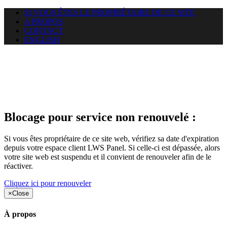
SI VOUS ÊTES LE PROPRIÉTAIRE DE CE SITE
A PROPOS
CONTACT
ENGLISH
Le site web duoscom.com
auquel vous essayez d’accéder
est suspendu
Blocage pour service non renouvelé :
Si vous êtes propriétaire de ce site web, vérifiez sa date d'expiration
depuis votre espace client LWS Panel. Si celle-ci est dépassée, alors
votre site web est suspendu et il convient de renouveler afin de le
réactiver.
Cliquez ici pour renouveler
×
Close
À propos