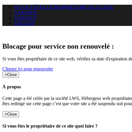
SI VOUS ÊTES LE PROPRIÉTAIRE DE CE SITE
A PROPOS
CONTACT
ENGLISH
Le site web duoscom.com auquel
Blocage pour service non renouvelé :
Si vous êtes propriétaire de ce site web, vérifiez sa date d'expiration 
Cliquez ici pour renouveler
×
Close
À propos
Cette page a été créée par la société LWS, Hébergeur web proprié
êtes redirigé sur cette page c’est que votre site a été suspendu soit po
×
Close
Si vous êtes le propriétaire de ce site quoi faire ?