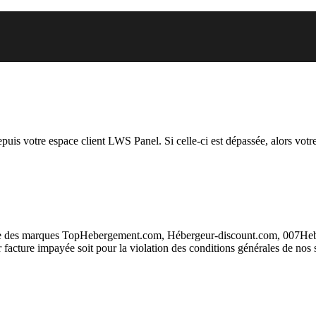
 vous essayez d’accéder est susp
depuis votre espace client LWS Panel. Si celle-ci est dépassée, alors votre
taire des marques TopHebergement.com, Hébergeur-discount.com, 007H
ur facture impayée soit pour la violation des conditions générales de nos 