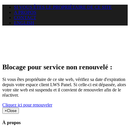
SI VOUS ÊTES LE PROPRIÉTAIRE DE CE SITE
A PROPOS
CONTACT
ENGLISH
Le site web duoscom.com
auquel vous essayez d’accéder
est suspendu
Blocage pour service non renouvelé :
Si vous êtes propriétaire de ce site web, vérifiez sa date d'expiration
depuis votre espace client LWS Panel. Si celle-ci est dépassée, alors
votre site web est suspendu et il convient de renouveler afin de le
réactiver.
Cliquez ici pour renouveler
×
Close
À propos