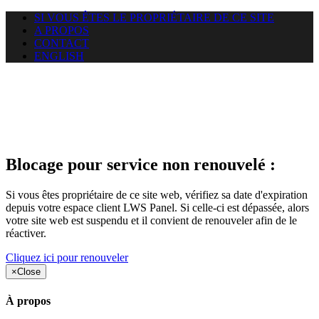
SI VOUS ÊTES LE PROPRIÉTAIRE DE CE SITE
A PROPOS
CONTACT
ENGLISH
Le site web duoscom.com
auquel vous essayez d’accéder
est suspendu
Blocage pour service non renouvelé :
Si vous êtes propriétaire de ce site web, vérifiez sa date d'expiration
depuis votre espace client LWS Panel. Si celle-ci est dépassée, alors
votre site web est suspendu et il convient de renouveler afin de le
réactiver.
Cliquez ici pour renouveler
×
Close
À propos