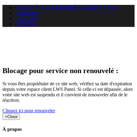
SI VOUS ÊTES LE PROPRIÉTAIRE DE CE SITE
A PROPOS
CONTACT
ENGLISH
Le site web duoscom.com
auquel vous essayez d’accéder
est suspendu
Blocage pour service non renouvelé :
Si vous êtes propriétaire de ce site web, vérifiez sa date d'expiration
depuis votre espace client LWS Panel. Si celle-ci est dépassée, alors
votre site web est suspendu et il convient de renouveler afin de le
réactiver.
Cliquez ici pour renouveler
×
Close
À propos