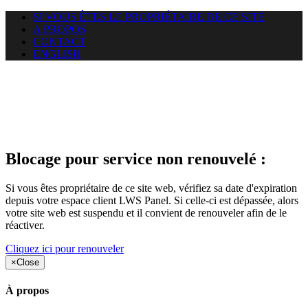
SI VOUS ÊTES LE PROPRIÉTAIRE DE CE SITE
A PROPOS
CONTACT
ENGLISH
Le site web duoscom.com
auquel vous essayez d’accéder
est suspendu
Blocage pour service non renouvelé :
Si vous êtes propriétaire de ce site web, vérifiez sa date d'expiration
depuis votre espace client LWS Panel. Si celle-ci est dépassée, alors
votre site web est suspendu et il convient de renouveler afin de le
réactiver.
Cliquez ici pour renouveler
×
Close
À propos