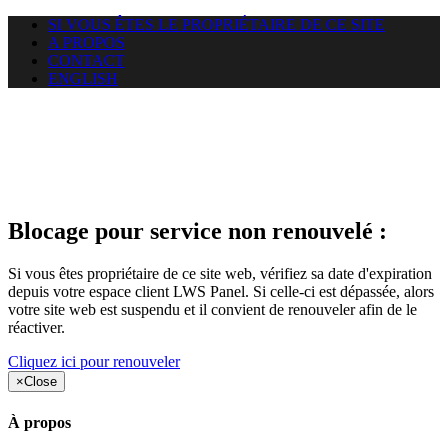
SI VOUS ÊTES LE PROPRIÉTAIRE DE CE SITE
A PROPOS
CONTACT
ENGLISH
Le site web duoscom.com
auquel vous essayez d’accéder
est suspendu
Blocage pour service non renouvelé :
Si vous êtes propriétaire de ce site web, vérifiez sa date d'expiration
depuis votre espace client LWS Panel. Si celle-ci est dépassée, alors
votre site web est suspendu et il convient de renouveler afin de le
réactiver.
Cliquez ici pour renouveler
×
Close
À propos