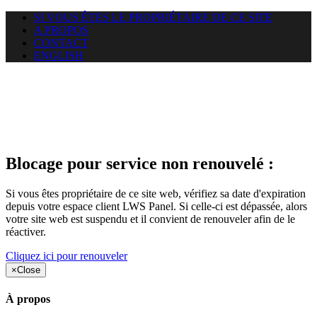
SI VOUS ÊTES LE PROPRIÉTAIRE DE CE SITE
A PROPOS
CONTACT
ENGLISH
Le site web duoscom.com
auquel vous essayez d’accéder
est suspendu
Blocage pour service non renouvelé :
Si vous êtes propriétaire de ce site web, vérifiez sa date d'expiration
depuis votre espace client LWS Panel. Si celle-ci est dépassée, alors
votre site web est suspendu et il convient de renouveler afin de le
réactiver.
Cliquez ici pour renouveler
×
Close
À propos