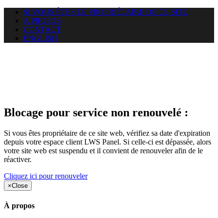
SI VOUS ÊTES LE PROPRIÉTAIRE DE CE SITE
A PROPOS
CONTACT
ENGLISH
Le site web duoscom.com
auquel vous essayez d’accéder
est suspendu
Blocage pour service non renouvelé :
Si vous êtes propriétaire de ce site web, vérifiez sa date d'expiration
depuis votre espace client LWS Panel. Si celle-ci est dépassée, alors
votre site web est suspendu et il convient de renouveler afin de le
réactiver.
Cliquez ici pour renouveler
×
Close
À propos