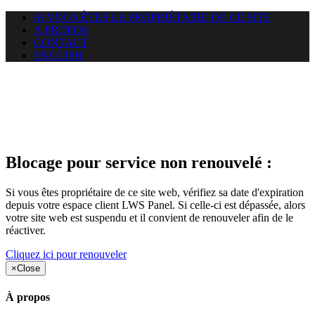
SI VOUS ÊTES LE PROPRIÉTAIRE DE CE SITE
A PROPOS
CONTACT
ENGLISH
Le site web duoscom.com
auquel vous essayez d’accéder
est suspendu
Blocage pour service non renouvelé :
Si vous êtes propriétaire de ce site web, vérifiez sa date d'expiration
depuis votre espace client LWS Panel. Si celle-ci est dépassée, alors
votre site web est suspendu et il convient de renouveler afin de le
réactiver.
Cliquez ici pour renouveler
×
Close
À propos