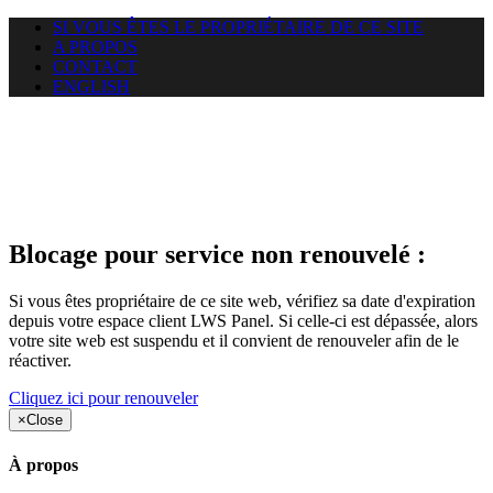
SI VOUS ÊTES LE PROPRIÉTAIRE DE CE SITE
A PROPOS
CONTACT
ENGLISH
Le site web duoscom.com
auquel vous essayez d’accéder
est suspendu
Blocage pour service non renouvelé :
Si vous êtes propriétaire de ce site web, vérifiez sa date d'expiration
depuis votre espace client LWS Panel. Si celle-ci est dépassée, alors
votre site web est suspendu et il convient de renouveler afin de le
réactiver.
Cliquez ici pour renouveler
×
Close
À propos