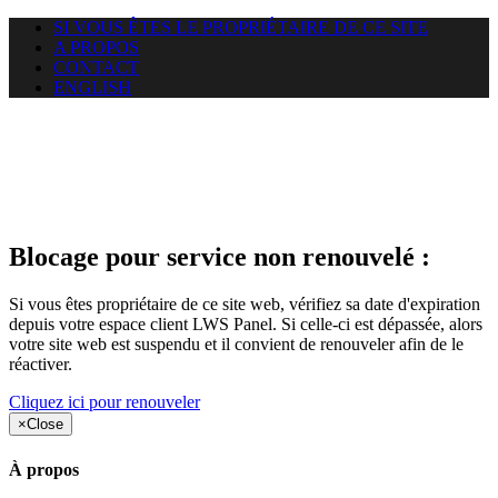
SI VOUS ÊTES LE PROPRIÉTAIRE DE CE SITE
A PROPOS
CONTACT
ENGLISH
Le site web duoscom.com
auquel vous essayez d’accéder
est suspendu
Blocage pour service non renouvelé :
Si vous êtes propriétaire de ce site web, vérifiez sa date d'expiration
depuis votre espace client LWS Panel. Si celle-ci est dépassée, alors
votre site web est suspendu et il convient de renouveler afin de le
réactiver.
Cliquez ici pour renouveler
×
Close
À propos