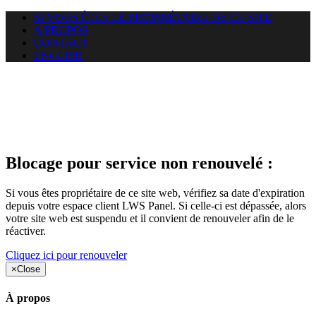
SI VOUS ÊTES LE PROPRIÉTAIRE DE CE SITE
A PROPOS
CONTACT
ENGLISH
Le site web duoscom.com
auquel vous essayez d’accéder
est suspendu
Blocage pour service non renouvelé :
Si vous êtes propriétaire de ce site web, vérifiez sa date d'expiration
depuis votre espace client LWS Panel. Si celle-ci est dépassée, alors
votre site web est suspendu et il convient de renouveler afin de le
réactiver.
Cliquez ici pour renouveler
×
Close
À propos