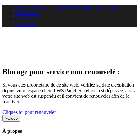
SI VOUS ÊTES LE PROPRIÉTAIRE DE CE SITE
A PROPOS
CONTACT
ENGLISH
Le site web duoscom.com
auquel vous essayez d’accéder
est suspendu
Blocage pour service non renouvelé :
Si vous êtes propriétaire de ce site web, vérifiez sa date d'expiration
depuis votre espace client LWS Panel. Si celle-ci est dépassée, alors
votre site web est suspendu et il convient de renouveler afin de le
réactiver.
Cliquez ici pour renouveler
×
Close
À propos