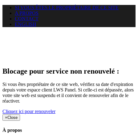
SI VOUS ÊTES LE PROPRIÉTAIRE DE CE SITE
A PROPOS
CONTACT
ENGLISH
Le site web duoscom.com
auquel vous essayez d’accéder
est suspendu
Blocage pour service non renouvelé :
Si vous êtes propriétaire de ce site web, vérifiez sa date d'expiration
depuis votre espace client LWS Panel. Si celle-ci est dépassée, alors
votre site web est suspendu et il convient de renouveler afin de le
réactiver.
Cliquez ici pour renouveler
×
Close
À propos