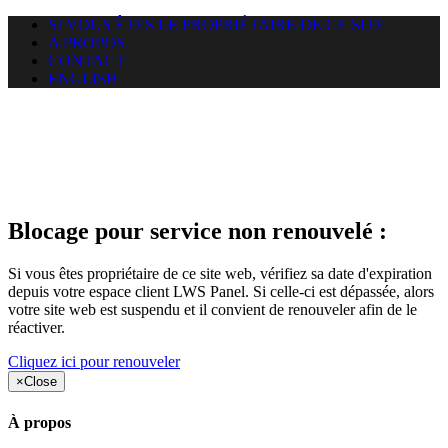
SI VOUS ÊTES LE PROPRIÉTAIRE DE CE SITE
A PROPOS
CONTACT
ENGLISH
Le site web duoscom.com
auquel vous essayez d’accéder
est suspendu
Blocage pour service non renouvelé :
Si vous êtes propriétaire de ce site web, vérifiez sa date d'expiration
depuis votre espace client LWS Panel. Si celle-ci est dépassée, alors
votre site web est suspendu et il convient de renouveler afin de le
réactiver.
Cliquez ici pour renouveler
×
Close
À propos