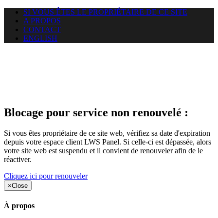
SI VOUS ÊTES LE PROPRIÉTAIRE DE CE SITE
A PROPOS
CONTACT
ENGLISH
Le site web duoscom.com
auquel vous essayez d’accéder
est suspendu
Blocage pour service non renouvelé :
Si vous êtes propriétaire de ce site web, vérifiez sa date d'expiration
depuis votre espace client LWS Panel. Si celle-ci est dépassée, alors
votre site web est suspendu et il convient de renouveler afin de le
réactiver.
Cliquez ici pour renouveler
×
Close
À propos