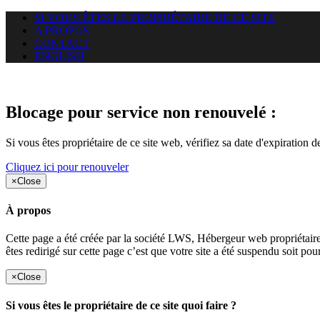
SI VOUS ÊTES LE PROPRIÉTAIRE DE CE SITE
A PROPOS
CONTACT
ENGLISH
Le site web duoscom.com auquel
Blocage pour service non renouvelé :
Si vous êtes propriétaire de ce site web, vérifiez sa date d'expiration 
Cliquez ici pour renouveler
×
Close
À propos
Cette page a été créée par la société LWS, Hébergeur web proprié
êtes redirigé sur cette page c’est que votre site a été suspendu soit po
×
Close
Si vous êtes le propriétaire de ce site quoi faire ?