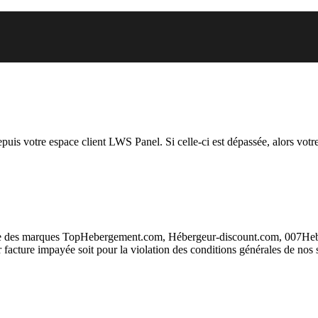
 vous essayez d’accéder est susp
depuis votre espace client LWS Panel. Si celle-ci est dépassée, alors votre
taire des marques TopHebergement.com, Hébergeur-discount.com, 007H
ur facture impayée soit pour la violation des conditions générales de nos 