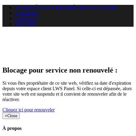
SI VOUS ÊTES LE PROPRIÉTAIRE DE CE SITE
A PROPOS
CONTACT
ENGLISH
Le site web duoscom.com
auquel vous essayez d’accéder
est suspendu
Blocage pour service non renouvelé :
Si vous êtes propriétaire de ce site web, vérifiez sa date d'expiration
depuis votre espace client LWS Panel. Si celle-ci est dépassée, alors
votre site web est suspendu et il convient de renouveler afin de le
réactiver.
Cliquez ici pour renouveler
×
Close
À propos