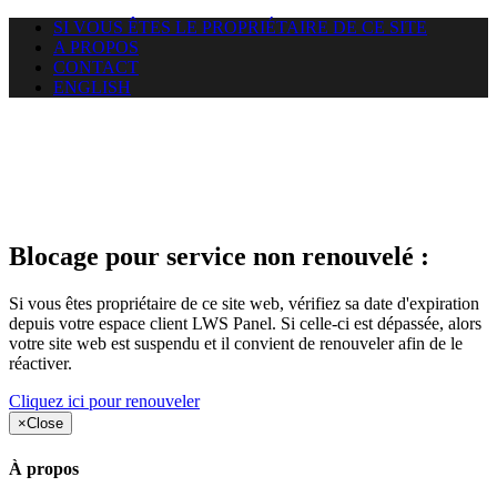
SI VOUS ÊTES LE PROPRIÉTAIRE DE CE SITE
A PROPOS
CONTACT
ENGLISH
Le site web duoscom.com
auquel vous essayez d’accéder
est suspendu
Blocage pour service non renouvelé :
Si vous êtes propriétaire de ce site web, vérifiez sa date d'expiration
depuis votre espace client LWS Panel. Si celle-ci est dépassée, alors
votre site web est suspendu et il convient de renouveler afin de le
réactiver.
Cliquez ici pour renouveler
×
Close
À propos