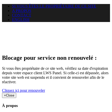
SI VOUS ÊTES LE PROPRIÉTAIRE DE CE SITE
A PROPOS
CONTACT
ENGLISH
Le site web duoscom.com
auquel vous essayez d’accéder
est suspendu
Blocage pour service non renouvelé :
Si vous êtes propriétaire de ce site web, vérifiez sa date d'expiration
depuis votre espace client LWS Panel. Si celle-ci est dépassée, alors
votre site web est suspendu et il convient de renouveler afin de le
réactiver.
Cliquez ici pour renouveler
×
Close
À propos