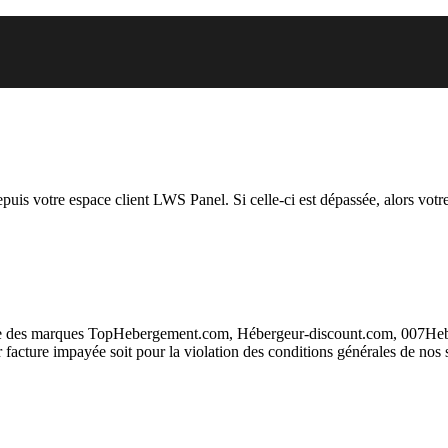
 vous essayez d’accéder est susp
depuis votre espace client LWS Panel. Si celle-ci est dépassée, alors votre
taire des marques TopHebergement.com, Hébergeur-discount.com, 007H
ur facture impayée soit pour la violation des conditions générales de nos 