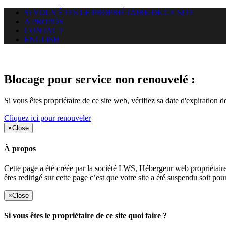
SI VOUS ÊTES LE PROPRIÉTAIRE DE CE SITE
A PROPOS
CONTACT
ENGLISH
Le site web duoscom.com auquel
Blocage pour service non renouvelé :
Si vous êtes propriétaire de ce site web, vérifiez sa date d'expiration 
Cliquez ici pour renouveler
×
Close
À propos
Cette page a été créée par la société LWS, Hébergeur web proprié
êtes redirigé sur cette page c’est que votre site a été suspendu soit po
×
Close
Si vous êtes le propriétaire de ce site quoi faire ?