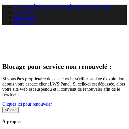
SI VOUS ÊTES LE PROPRIÉTAIRE DE CE SITE
A PROPOS
CONTACT
ENGLISH
Le site web duoscom.com
auquel vous essayez d’accéder
est suspendu
Blocage pour service non renouvelé :
Si vous êtes propriétaire de ce site web, vérifiez sa date d'expiration
depuis votre espace client LWS Panel. Si celle-ci est dépassée, alors
votre site web est suspendu et il convient de renouveler afin de le
réactiver.
Cliquez ici pour renouveler
×
Close
À propos