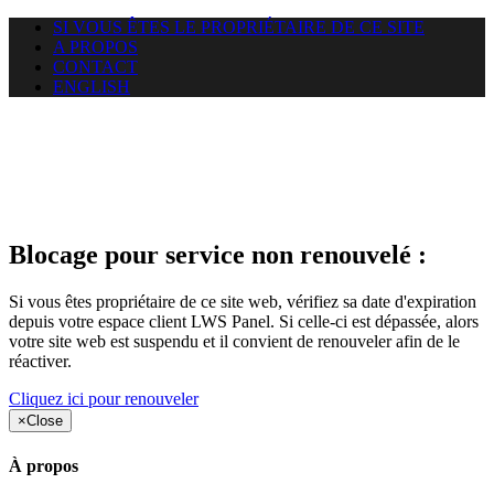
SI VOUS ÊTES LE PROPRIÉTAIRE DE CE SITE
A PROPOS
CONTACT
ENGLISH
Le site web duoscom.com
auquel vous essayez d’accéder
est suspendu
Blocage pour service non renouvelé :
Si vous êtes propriétaire de ce site web, vérifiez sa date d'expiration
depuis votre espace client LWS Panel. Si celle-ci est dépassée, alors
votre site web est suspendu et il convient de renouveler afin de le
réactiver.
Cliquez ici pour renouveler
×
Close
À propos