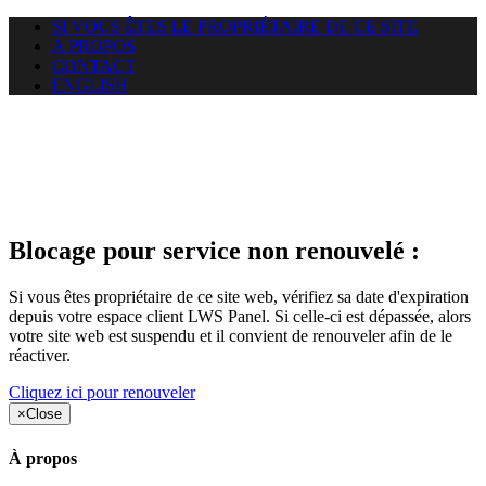
SI VOUS ÊTES LE PROPRIÉTAIRE DE CE SITE
A PROPOS
CONTACT
ENGLISH
Le site web duoscom.com
auquel vous essayez d’accéder
est suspendu
Blocage pour service non renouvelé :
Si vous êtes propriétaire de ce site web, vérifiez sa date d'expiration
depuis votre espace client LWS Panel. Si celle-ci est dépassée, alors
votre site web est suspendu et il convient de renouveler afin de le
réactiver.
Cliquez ici pour renouveler
×
Close
À propos