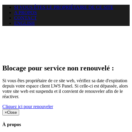
SI VOUS ÊTES LE PROPRIÉTAIRE DE CE SITE
A PROPOS
CONTACT
ENGLISH
Le site web duoscom.com
auquel vous essayez d’accéder
est suspendu
Blocage pour service non renouvelé :
Si vous êtes propriétaire de ce site web, vérifiez sa date d'expiration
depuis votre espace client LWS Panel. Si celle-ci est dépassée, alors
votre site web est suspendu et il convient de renouveler afin de le
réactiver.
Cliquez ici pour renouveler
×
Close
À propos