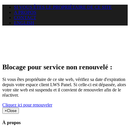
SI VOUS ÊTES LE PROPRIÉTAIRE DE CE SITE
A PROPOS
CONTACT
ENGLISH
Le site web duoscom.com
auquel vous essayez d’accéder
est suspendu
Blocage pour service non renouvelé :
Si vous êtes propriétaire de ce site web, vérifiez sa date d'expiration
depuis votre espace client LWS Panel. Si celle-ci est dépassée, alors
votre site web est suspendu et il convient de renouveler afin de le
réactiver.
Cliquez ici pour renouveler
×
Close
À propos