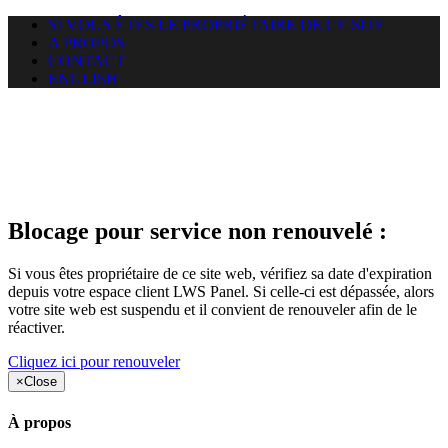
SI VOUS ÊTES LE PROPRIÉTAIRE DE CE SITE
A PROPOS
CONTACT
ENGLISH
Le site web duoscom.com
auquel vous essayez d’accéder
est suspendu
Blocage pour service non renouvelé :
Si vous êtes propriétaire de ce site web, vérifiez sa date d'expiration
depuis votre espace client LWS Panel. Si celle-ci est dépassée, alors
votre site web est suspendu et il convient de renouveler afin de le
réactiver.
Cliquez ici pour renouveler
×
Close
À propos