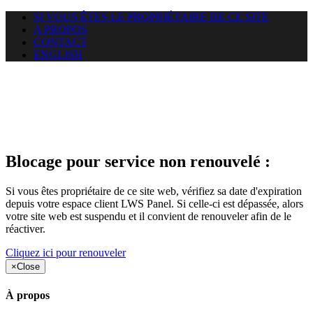
SI VOUS ÊTES LE PROPRIÉTAIRE DE CE SITE
A PROPOS
CONTACT
ENGLISH
Le site web duoscom.com
auquel vous essayez d’accéder
est suspendu
Blocage pour service non renouvelé :
Si vous êtes propriétaire de ce site web, vérifiez sa date d'expiration
depuis votre espace client LWS Panel. Si celle-ci est dépassée, alors
votre site web est suspendu et il convient de renouveler afin de le
réactiver.
Cliquez ici pour renouveler
×
Close
À propos