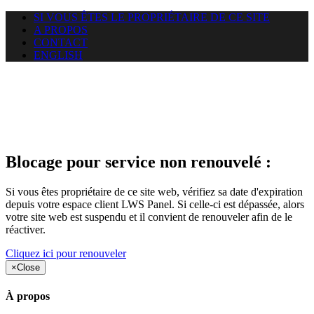
SI VOUS ÊTES LE PROPRIÉTAIRE DE CE SITE
A PROPOS
CONTACT
ENGLISH
Le site web duoscom.com
auquel vous essayez d’accéder
est suspendu
Blocage pour service non renouvelé :
Si vous êtes propriétaire de ce site web, vérifiez sa date d'expiration
depuis votre espace client LWS Panel. Si celle-ci est dépassée, alors
votre site web est suspendu et il convient de renouveler afin de le
réactiver.
Cliquez ici pour renouveler
×
Close
À propos