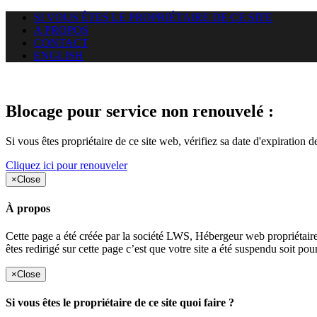
SI VOUS ÊTES LE PROPRIÉTAIRE DE CE SITE
A PROPOS
CONTACT
ENGLISH
Le site web duoscom.com auquel
Blocage pour service non renouvelé :
Si vous êtes propriétaire de ce site web, vérifiez sa date d'expiration 
Cliquez ici pour renouveler
×
Close
À propos
Cette page a été créée par la société LWS, Hébergeur web proprié
êtes redirigé sur cette page c’est que votre site a été suspendu soit po
×
Close
Si vous êtes le propriétaire de ce site quoi faire ?