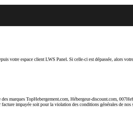
 vous essayez d’accéder est susp
depuis votre espace client LWS Panel. Si celle-ci est dépassée, alors votre
taire des marques TopHebergement.com, Hébergeur-discount.com, 007H
ur facture impayée soit pour la violation des conditions générales de nos 